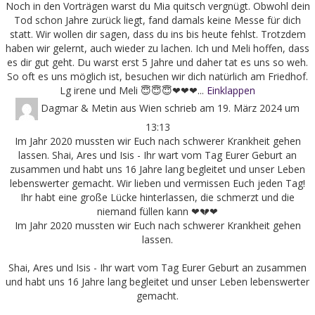
Noch in den Vorträgen warst du Mia quitsch vergnügt. Obwohl dein
Tod schon Jahre zurück liegt, fand damals keine Messe für dich
statt. Wir wollen dir sagen, dass du ins bis heute fehlst. Trotzdem
haben wir gelernt, auch wieder zu lachen. Ich und Meli hoffen, dass
es dir gut geht. Du warst erst 5 Jahre und daher tat es uns so weh.
So oft es uns möglich ist, besuchen wir dich natürlich am Friedhof.
Lg irene und Meli 😇😇😇❤❤❤...
Einklappen
Dagmar & Metin
aus
Wien
schrieb am
19. März 2024
um
13:13
Im Jahr 2020 mussten wir Euch nach schwerer Krankheit gehen
lassen. Shai, Ares und Isis - Ihr wart vom Tag Eurer Geburt an
zusammen und habt uns 16 Jahre lang begleitet und unser Leben
lebenswerter gemacht. Wir lieben und vermissen Euch jeden Tag!
Ihr habt eine große Lücke hinterlassen, die schmerzt und die
niemand füllen kann ❤💔❤
Im Jahr 2020 mussten wir Euch nach schwerer Krankheit gehen
lassen.
Shai, Ares und Isis - Ihr wart vom Tag Eurer Geburt an zusammen
und habt uns 16 Jahre lang begleitet und unser Leben lebenswerter
gemacht.