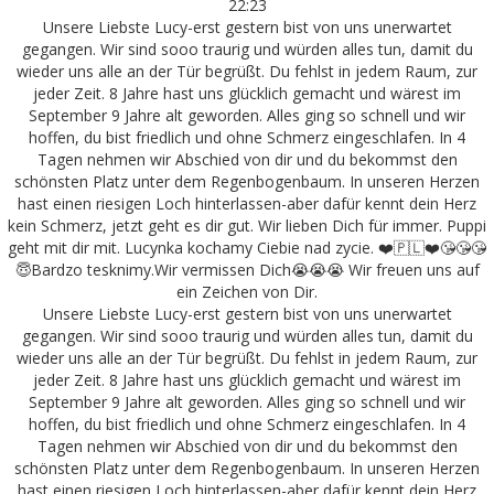
22:23
Unsere Liebste Lucy-erst gestern bist von uns unerwartet
gegangen. Wir sind sooo traurig und würden alles tun, damit du
wieder uns alle an der Tür begrüßt. Du fehlst in jedem Raum, zur
jeder Zeit. 8 Jahre hast uns glücklich gemacht und wärest im
September 9 Jahre alt geworden. Alles ging so schnell und wir
hoffen, du bist friedlich und ohne Schmerz eingeschlafen. In 4
Tagen nehmen wir Abschied von dir und du bekommst den
schönsten Platz unter dem Regenbogenbaum. In unseren Herzen
hast einen riesigen Loch hinterlassen-aber dafür kennt dein Herz
kein Schmerz, jetzt geht es dir gut. Wir lieben Dich für immer. Puppi
geht mit dir mit. Lucynka kochamy Ciebie nad zycie. ❤️🇵🇱❤️😘😘😘
😇Bardzo tesknimy.Wir vermissen Dich😭😭😭 Wir freuen uns auf
ein Zeichen von Dir.
Unsere Liebste Lucy-erst gestern bist von uns unerwartet
gegangen. Wir sind sooo traurig und würden alles tun, damit du
wieder uns alle an der Tür begrüßt. Du fehlst in jedem Raum, zur
jeder Zeit. 8 Jahre hast uns glücklich gemacht und wärest im
September 9 Jahre alt geworden. Alles ging so schnell und wir
hoffen, du bist friedlich und ohne Schmerz eingeschlafen. In 4
Tagen nehmen wir Abschied von dir und du bekommst den
schönsten Platz unter dem Regenbogenbaum. In unseren Herzen
hast einen riesigen Loch hinterlassen-aber dafür kennt dein Herz