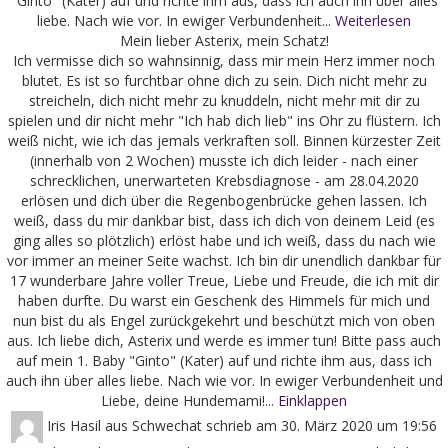
"Ginto" (Kater) auf und richte ihm aus, dass ich auch ihn über alles
liebe. Nach wie vor. In ewiger Verbundenheit...
Weiterlesen
Mein lieber Asterix, mein Schatz!
Ich vermisse dich so wahnsinnig, dass mir mein Herz immer noch
blutet. Es ist so furchtbar ohne dich zu sein. Dich nicht mehr zu
streicheln, dich nicht mehr zu knuddeln, nicht mehr mit dir zu
spielen und dir nicht mehr "Ich hab dich lieb" ins Ohr zu flüstern. Ich
weiß nicht, wie ich das jemals verkraften soll. Binnen kürzester Zeit
(innerhalb von 2 Wochen) musste ich dich leider - nach einer
schrecklichen, unerwarteten Krebsdiagnose - am 28.04.2020
erlösen und dich über die Regenbogenbrücke gehen lassen. Ich
weiß, dass du mir dankbar bist, dass ich dich von deinem Leid (es
ging alles so plötzlich) erlöst habe und ich weiß, dass du nach wie
vor immer an meiner Seite wachst. Ich bin dir unendlich dankbar für
17 wunderbare Jahre voller Treue, Liebe und Freude, die ich mit dir
haben durfte. Du warst ein Geschenk des Himmels für mich und
nun bist du als Engel zurückgekehrt und beschützt mich von oben
aus. Ich liebe dich, Asterix und werde es immer tun! Bitte pass auch
auf mein 1. Baby "Ginto" (Kater) auf und richte ihm aus, dass ich
auch ihn über alles liebe. Nach wie vor. In ewiger Verbundenheit und
Liebe, deine Hundemami!...
Einklappen
Iris Hasil
aus
Schwechat
schrieb am
30. März 2020
um
19:56