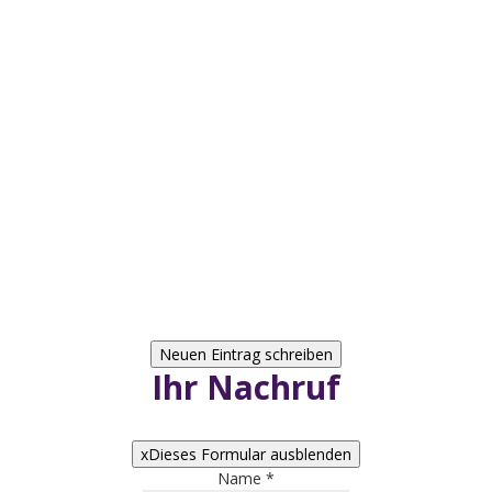
“Wer im Gedächtnis seiner Lieben lebt, der ist
nicht tot, der ist nur fern; tot ist nur, wer
vergessen wird.”
Ihr Nachruf
x
Dieses Formular ausblenden
Name
*