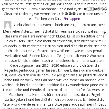
kein Schmerz, jetzt geht es dir gut. Wir lieben Dich für immer. Puppi
geht mit dir mit. Lucynka kochamy Ciebie nad zycie. ❤️🇵🇱❤️😘😘😘
😇Bardzo tesknimy.Wir vermissen Dich😭😭😭 Wir freuen uns auf
ein Zeichen von Dir....
Einklappen
Gisela Glöckler
aus
Wien
schrieb am
24. Juni 2020
um
10:53
Mein lieber Asterix, mein Schatz! Ich vermisse dich so wahnsinnig,
dass mir mein Herz immer noch blutet. Es ist so furchtbar ohne
dich zu sein. Dich nicht mehr zu streicheln, dich nicht mehr zu
knuddeln, nicht mehr mit dir zu spielen und dir nicht mehr "Ich hab
dich lieb" ins Ohr zu flüstern. Ich weiß nicht, wie ich das jemals
verkraften soll. Binnen kürzester Zeit (innerhalb von 2 Wochen)
musste ich dich leider - nach einer schrecklichen, unerwarteten
Krebsdiagnose - am 28.04.2020 erlösen und dich über die
Regenbogenbrücke gehen lassen. Ich weiß, dass du mir dankbar
bist, dass ich dich von deinem Leid (es ging alles so plötzlich) erlöst
habe und ich weiß, dass du nach wie vor immer an meiner Seite
wachst. Ich bin dir unendlich dankbar für 17 wunderbare Jahre voller
Treue, Liebe und Freude, die ich mit dir haben durfte. Du warst ein
Geschenk des Himmels für mich und nun bist du als Engel
zurückgekehrt und beschützt mich von oben aus. Ich liebe dich,
Asterix und werde es immer tun! Bitte pass auch auf mein 1. Baby