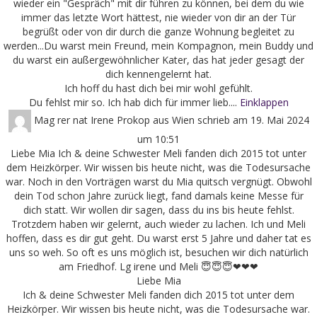
wieder ein "Gespräch" mit dir führen zu können, bei dem du wie
immer das letzte Wort hättest, nie wieder von dir an der Tür
begrüßt oder von dir durch die ganze Wohnung begleitet zu
werden...Du warst mein Freund, mein Kompagnon, mein Buddy und
du warst ein außergewöhnlicher Kater, das hat jeder gesagt der
dich kennengelernt hat.
Ich hoff du hast dich bei mir wohl gefühlt.
Du fehlst mir so. Ich hab dich für immer lieb....
Einklappen
Mag rer nat Irene Prokop
aus
Wien
schrieb am
19. Mai 2024
um
10:51
Liebe Mia Ich & deine Schwester Meli fanden dich 2015 tot unter
dem Heizkörper. Wir wissen bis heute nicht, was die Todesursache
war. Noch in den Vorträgen warst du Mia quitsch vergnügt. Obwohl
dein Tod schon Jahre zurück liegt, fand damals keine Messe für
dich statt. Wir wollen dir sagen, dass du ins bis heute fehlst.
Trotzdem haben wir gelernt, auch wieder zu lachen. Ich und Meli
hoffen, dass es dir gut geht. Du warst erst 5 Jahre und daher tat es
uns so weh. So oft es uns möglich ist, besuchen wir dich natürlich
am Friedhof. Lg irene und Meli 😇😇😇❤❤❤
Liebe Mia
Ich & deine Schwester Meli fanden dich 2015 tot unter dem
Heizkörper. Wir wissen bis heute nicht, was die Todesursache war.