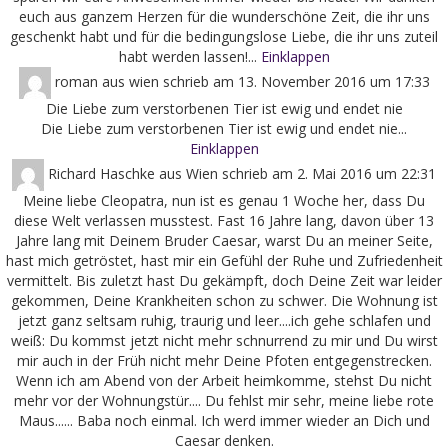
euch aus ganzem Herzen für die wunderschöne Zeit, die ihr uns
geschenkt habt und für die bedingungslose Liebe, die ihr uns zuteil
habt werden lassen!...
Einklappen
roman
aus
wien
schrieb am
13. November 2016
um
17:33
Die Liebe zum verstorbenen Tier ist ewig und endet nie
Die Liebe zum verstorbenen Tier ist ewig und endet nie...
Einklappen
Richard Haschke
aus
Wien
schrieb am
2. Mai 2016
um
22:31
Meine liebe Cleopatra, nun ist es genau 1 Woche her, dass Du
diese Welt verlassen musstest. Fast 16 Jahre lang, davon über 13
Jahre lang mit Deinem Bruder Caesar, warst Du an meiner Seite,
hast mich getröstet, hast mir ein Gefühl der Ruhe und Zufriedenheit
vermittelt. Bis zuletzt hast Du gekämpft, doch Deine Zeit war leider
gekommen, Deine Krankheiten schon zu schwer. Die Wohnung ist
jetzt ganz seltsam ruhig, traurig und leer....ich gehe schlafen und
weiß: Du kommst jetzt nicht mehr schnurrend zu mir und Du wirst
mir auch in der Früh nicht mehr Deine Pfoten entgegenstrecken.
Wenn ich am Abend von der Arbeit heimkomme, stehst Du nicht
mehr vor der Wohnungstür.... Du fehlst mir sehr, meine liebe rote
Maus...... Baba noch einmal. Ich werd immer wieder an Dich und
Caesar denken.