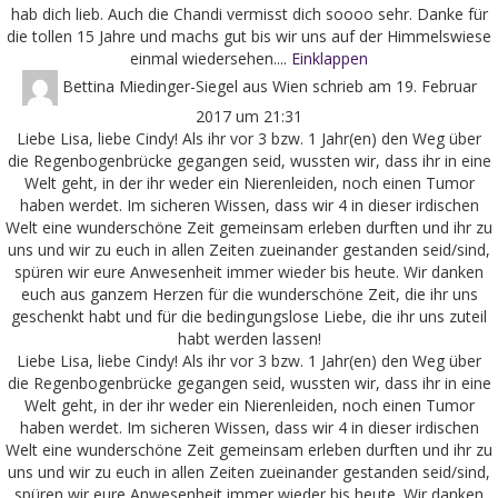
hab dich lieb. Auch die Chandi vermisst dich soooo sehr. Danke für
die tollen 15 Jahre und machs gut bis wir uns auf der Himmelswiese
einmal wiedersehen....
Einklappen
Bettina Miedinger-Siegel
aus
Wien
schrieb am
19. Februar
2017
um
21:31
Liebe Lisa, liebe Cindy! Als ihr vor 3 bzw. 1 Jahr(en) den Weg über
die Regenbogenbrücke gegangen seid, wussten wir, dass ihr in eine
Welt geht, in der ihr weder ein Nierenleiden, noch einen Tumor
haben werdet. Im sicheren Wissen, dass wir 4 in dieser irdischen
Welt eine wunderschöne Zeit gemeinsam erleben durften und ihr zu
uns und wir zu euch in allen Zeiten zueinander gestanden seid/sind,
spüren wir eure Anwesenheit immer wieder bis heute. Wir danken
euch aus ganzem Herzen für die wunderschöne Zeit, die ihr uns
geschenkt habt und für die bedingungslose Liebe, die ihr uns zuteil
habt werden lassen!
Liebe Lisa, liebe Cindy! Als ihr vor 3 bzw. 1 Jahr(en) den Weg über
die Regenbogenbrücke gegangen seid, wussten wir, dass ihr in eine
Welt geht, in der ihr weder ein Nierenleiden, noch einen Tumor
haben werdet. Im sicheren Wissen, dass wir 4 in dieser irdischen
Welt eine wunderschöne Zeit gemeinsam erleben durften und ihr zu
uns und wir zu euch in allen Zeiten zueinander gestanden seid/sind,
spüren wir eure Anwesenheit immer wieder bis heute. Wir danken