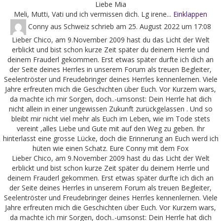
Liebe Mia
Meli, Mutti, Vati und ich vermissen dich. Lg irene...
Einklappen
Conny
aus
Schweiz
schrieb am
25. August 2022
um
17:08
Lieber Chico, am 9.November 2009 hast du das Licht der Welt
erblickt und bist schon kurze Zeit später du deinem Herrle und
deinem Frauderl gekommen. Erst etwas später durfte ich dich an
der Seite deines Herrles in unserem Forum als treuen Begleiter,
Seelentröster und Freudebringer deines Herrles kennenlernen. Viele
Jahre erfreuten mich die Geschichten über Euch. Vor Kurzem wars,
da machte ich mir Sorgen, doch..-umsonst: Dein Herrle hat dich
nicht allein in einer ungewissen Zukunft zurückgelassen . Und so
bleibt mir nicht viel mehr als Euch im Leben, wie im Tode stets
vereint ,alles Liebe und Gute mit auf den Weg zu geben. Ihr
hinterlasst eine grosse Lücke, doch die Erinnerung an Euch werd ich
hüten wie einen Schatz. Eure Conny mit dem Fox
Lieber Chico, am 9.November 2009 hast du das Licht der Welt
erblickt und bist schon kurze Zeit später du deinem Herrle und
deinem Frauderl gekommen. Erst etwas später durfte ich dich an
der Seite deines Herrles in unserem Forum als treuen Begleiter,
Seelentröster und Freudebringer deines Herrles kennenlernen. Viele
Jahre erfreuten mich die Geschichten über Euch. Vor Kurzem wars,
da machte ich mir Sorgen, doch..-umsonst: Dein Herrle hat dich