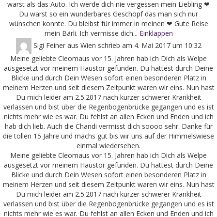
warst als das Auto. Ich werde dich nie vergessen mein Liebling ❤
Du warst so ein wunderbares Geschöpf das man sich nur
wünschen konnte. Du bleibst für immer in meinen ❤ Gute Reise
mein Bärli. Ich vermisse dich...
Einklappen
Sigi Feiner
aus
Wien
schrieb am
4. Mai 2017
um
10:32
Meine geliebte Cleomaus vor 15. Jahren hab ich Dich als Welpe
ausgesetzt vor meinem Haustor gefunden. Du hattest durch Deine
Blicke und durch Dein Wesen sofort einen besonderen Platz in
meinem Herzen und seit diesem Zeitpunkt waren wir eins. Nun hast
Du mich leider am 2.5.2017 nach kurzer schwerer Krankheit
verlassen und bist über die Regenbogenbrücke gegangen und es ist
nichts mehr wie es war. Du fehlst an allen Ecken und Enden und ich
hab dich lieb. Auch die Chandi vermisst dich soooo sehr. Danke für
die tollen 15 Jahre und machs gut bis wir uns auf der Himmelswiese
einmal wiedersehen.
Meine geliebte Cleomaus vor 15. Jahren hab ich Dich als Welpe
ausgesetzt vor meinem Haustor gefunden. Du hattest durch Deine
Blicke und durch Dein Wesen sofort einen besonderen Platz in
meinem Herzen und seit diesem Zeitpunkt waren wir eins. Nun hast
Du mich leider am 2.5.2017 nach kurzer schwerer Krankheit
verlassen und bist über die Regenbogenbrücke gegangen und es ist
nichts mehr wie es war. Du fehlst an allen Ecken und Enden und ich