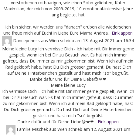
verstorbenen rothaarigen, wie einen Sohn geliebten, Kater
Maximilian, der mich von 2009-2019, 10 emotional-intensive Jahre
lang begleitet hat.
Ich bin sicher, wir werden uns "danach" drüben alle wiedersehen
und freue mich auf Euch! In Liebe Eure Mama Andrea...
Einklappen
Dancepriness
aus
Wien
schrieb am
13. August 2021
um
16:34
Meine kleine Lucy Ich vermisse Dich - ich habe mit Dir immer gerne
gespielt, wenn ich bei Dir zu Besuch war. Es hat mich immer
gefreut, dass Du immer zu mir gekommen bist. Wenn ich auf mein
Rad geklopft habe, hast Du Dich grösser gemacht. Du hast Dich
auf Deine Hinterbeinchen gestellt und hast mich "so" begrüßt.
Danke dafür und für Deine Liebe😋💋❤
Meine kleine Lucy
Ich vermisse Dich - ich habe mit Dir immer gerne gespielt, wenn ich
bei Dir zu Besuch war. Es hat mich immer gefreut, dass Du immer
zu mir gekommen bist. Wenn ich auf mein Rad geklopft habe, hast
Du Dich grösser gemacht. Du hast Dich auf Deine Hinterbeinchen
gestellt und hast mich "so" begrüßt.
Danke dafür und für Deine Liebe😋💋❤...
Einklappen
Familie Mischek
aus
Wien
schrieb am
12. August 2021
um