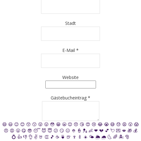
Stadt
E-Mail
*
Website
Gästebucheintrag
*
😄
😃
😉
😊
😚
😗
😜
😛
😳
😁
😬
😌
😞
😘
😍
😢
😂
😭
😅
😓
😩
😮
😱
😠
😡
😤
😋
😎
😴
😈
😇
😕
😏
😑
👲
👮
💂
👶
❤
💔
💕
💘
💌
💋
🎁
💰
💍
👍
👎
👌
✌️
🤘
👏
🎵
☕️
🍵
🍺
🍷
🍼
☀️
🌤
🌦
🌧
🌜
🌈
🏝
🎅