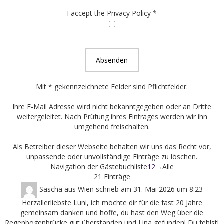
I accept the Privacy Policy
*
Mit * gekennzeichnete Felder sind Pflichtfelder.
Ihre E-Mail Adresse wird nicht bekanntgegeben oder an Dritte
weitergeleitet. Nach Prüfung ihres Eintrages werden wir ihn
umgehend freischalten.
Als Betreiber dieser Webseite behalten wir uns das Recht vor,
unpassende oder unvollständige Einträge zu löschen.
Navigation der Gästebuchliste
1
2
→
Alle
21 Einträge
Sascha
aus
Wien
schrieb am
31. Mai 2026
um
8:23
Herzallerliebste Luni, ich möchte dir für die fast 20 Jahre
gemeinsam danken und hoffe, du hast den Weg über die
Regenbogenbrücke gut überstanden und Lina gefunden! Du fehlst!