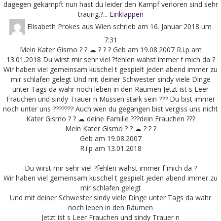
dagegen gekämpft nun hast du leider den Kampf verloren sind sehr
traurig.?...
Einklappen
Elisabeth Prokes
aus
Wien
schrieb am
16. Januar 2018
um
7:31
Mein Kater Gismo ? ? ☁ ? ? ? Geb am 19.08.2007 R.i.p am
13.01.2018 Du wirst mir sehr viel ?fehlen wahst immer f mich da ?
Wir haben viel gemeinsam kuschel t gespielt jeden abend immer zu
mir schlafen gelegt Und mit deiner Schwester sindy viele Dinge
unter Tags da wahr noch leben in den Räumen Jetzt ist s Leer
Frauchen und sindy Trauer n Müssen stark sein ??? Du bist immer
noch unter uns ??????? Auch wen du gegangen bist vergiss uns nicht
Kater Gismo ? ? ☁ deine Familie ???dein Frauchen ???
Mein Kater Gismo ? ? ☁ ? ? ?
Geb am 19.08.2007
R.i.p am 13.01.2018
Du wirst mir sehr viel ?fehlen wahst immer f mich da ?
Wir haben viel gemeinsam kuschel t gespielt jeden abend immer zu
mir schlafen gelegt
Und mit deiner Schwester sindy viele Dinge unter Tags da wahr
noch leben in den Räumen
Jetzt ist s Leer Frauchen und sindy Trauer n