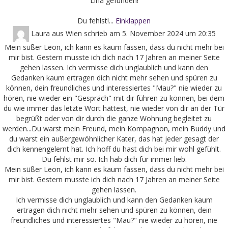
Lina gefunden!
Du fehlst!...
Einklappen
Laura
aus
Wien
schrieb am
5. November 2024
um
20:35
Mein süßer Leon, ich kann es kaum fassen, dass du nicht mehr bei
mir bist. Gestern musste ich dich nach 17 Jahren an meiner Seite
gehen lassen. Ich vermisse dich unglaublich und kann den
Gedanken kaum ertragen dich nicht mehr sehen und spüren zu
können, dein freundliches und interessiertes "Mau?" nie wieder zu
hören, nie wieder ein "Gespräch" mit dir führen zu können, bei dem
du wie immer das letzte Wort hättest, nie wieder von dir an der Tür
begrüßt oder von dir durch die ganze Wohnung begleitet zu
werden...Du warst mein Freund, mein Kompagnon, mein Buddy und
du warst ein außergewöhnlicher Kater, das hat jeder gesagt der
dich kennengelernt hat. Ich hoff du hast dich bei mir wohl gefühlt.
Du fehlst mir so. Ich hab dich für immer lieb.
Mein süßer Leon, ich kann es kaum fassen, dass du nicht mehr bei
mir bist. Gestern musste ich dich nach 17 Jahren an meiner Seite
gehen lassen.
Ich vermisse dich unglaublich und kann den Gedanken kaum
ertragen dich nicht mehr sehen und spüren zu können, dein
freundliches und interessiertes "Mau?" nie wieder zu hören, nie