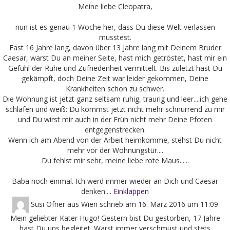
Meine liebe Cleopatra,
nun ist es genau 1 Woche her, dass Du diese Welt verlassen
musstest.
Fast 16 Jahre lang, davon über 13 Jahre lang mit Deinem Bruder
Caesar, warst Du an meiner Seite, hast mich getröstet, hast mir ein
Gefühl der Ruhe und Zufriedenheit vermittelt. Bis zuletzt hast Du
gekämpft, doch Deine Zeit war leider gekommen, Deine
Krankheiten schon zu schwer.
Die Wohnung ist jetzt ganz seltsam ruhig, traurig und leer....ich gehe
schlafen und weiß: Du kommst jetzt nicht mehr schnurrend zu mir
und Du wirst mir auch in der Früh nicht mehr Deine Pfoten
entgegenstrecken.
Wenn ich am Abend von der Arbeit heimkomme, stehst Du nicht
mehr vor der Wohnungstür....
Du fehlst mir sehr, meine liebe rote Maus......
Baba noch einmal. Ich werd immer wieder an Dich und Caesar
denken....
Einklappen
Susi Ofner
aus
Wien
schrieb am
16. März 2016
um
11:09
Mein geliebter Kater Hugo! Gestern bist Du gestorben, 17 Jahre
hast Du uns begleitet. Warst immer verschmust und stets