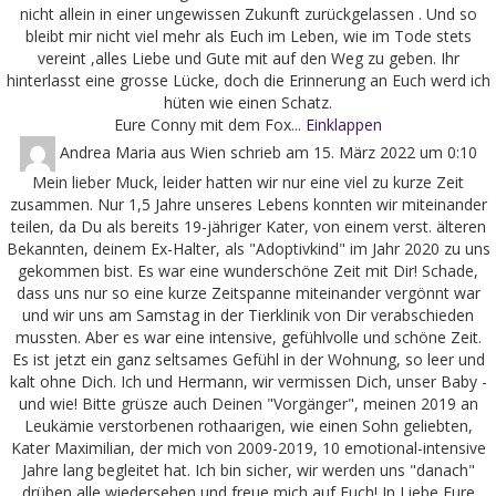
nicht allein in einer ungewissen Zukunft zurückgelassen . Und so
bleibt mir nicht viel mehr als Euch im Leben, wie im Tode stets
vereint ,alles Liebe und Gute mit auf den Weg zu geben. Ihr
hinterlasst eine grosse Lücke, doch die Erinnerung an Euch werd ich
hüten wie einen Schatz.
Eure Conny mit dem Fox...
Einklappen
Andrea Maria
aus
Wien
schrieb am
15. März 2022
um
0:10
Mein lieber Muck, leider hatten wir nur eine viel zu kurze Zeit
zusammen. Nur 1,5 Jahre unseres Lebens konnten wir miteinander
teilen, da Du als bereits 19-jähriger Kater, von einem verst. älteren
Bekannten, deinem Ex-Halter, als "Adoptivkind" im Jahr 2020 zu uns
gekommen bist. Es war eine wunderschöne Zeit mit Dir! Schade,
dass uns nur so eine kurze Zeitspanne miteinander vergönnt war
und wir uns am Samstag in der Tierklinik von Dir verabschieden
mussten. Aber es war eine intensive, gefühlvolle und schöne Zeit.
Es ist jetzt ein ganz seltsames Gefühl in der Wohnung, so leer und
kalt ohne Dich. Ich und Hermann, wir vermissen Dich, unser Baby -
und wie! Bitte grüsze auch Deinen "Vorgänger", meinen 2019 an
Leukämie verstorbenen rothaarigen, wie einen Sohn geliebten,
Kater Maximilian, der mich von 2009-2019, 10 emotional-intensive
Jahre lang begleitet hat. Ich bin sicher, wir werden uns "danach"
drüben alle wiedersehen und freue mich auf Euch! In Liebe Eure