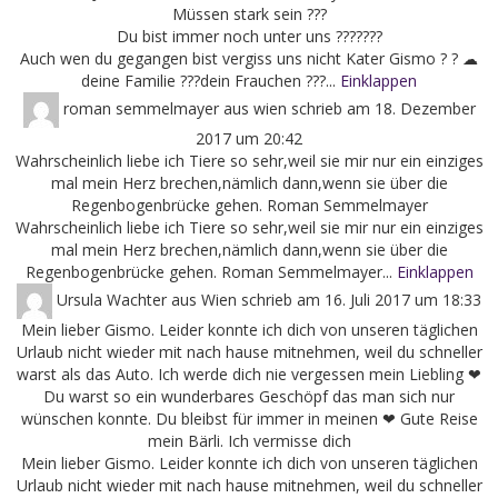
Müssen stark sein ???
Du bist immer noch unter uns ???????
Auch wen du gegangen bist vergiss uns nicht Kater Gismo ? ? ☁
deine Familie ???dein Frauchen ???...
Einklappen
roman semmelmayer
aus
wien
schrieb am
18. Dezember
2017
um
20:42
Wahrscheinlich liebe ich Tiere so sehr,weil sie mir nur ein einziges
mal mein Herz brechen,nämlich dann,wenn sie über die
Regenbogenbrücke gehen. Roman Semmelmayer
Wahrscheinlich liebe ich Tiere so sehr,weil sie mir nur ein einziges
mal mein Herz brechen,nämlich dann,wenn sie über die
Regenbogenbrücke gehen. Roman Semmelmayer...
Einklappen
Ursula Wachter
aus
Wien
schrieb am
16. Juli 2017
um
18:33
Mein lieber Gismo. Leider konnte ich dich von unseren täglichen
Urlaub nicht wieder mit nach hause mitnehmen, weil du schneller
warst als das Auto. Ich werde dich nie vergessen mein Liebling ❤
Du warst so ein wunderbares Geschöpf das man sich nur
wünschen konnte. Du bleibst für immer in meinen ❤ Gute Reise
mein Bärli. Ich vermisse dich
Mein lieber Gismo. Leider konnte ich dich von unseren täglichen
Urlaub nicht wieder mit nach hause mitnehmen, weil du schneller